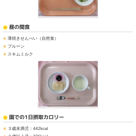
昼の間食
薄焼きせんべい（自然食）
プルーン
スキムミルク
園での1日摂取カロリー
３歳未満児：442kcal