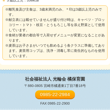
３歳以上児：336kcal
※離乳食及び主食は、3歳未満児のみ、＊印は3歳以上児のみで
す。
※献立表には載せていませんが盛り付け時は、キャベツ・ブロッ
コリー・トマト・枝豆・とうもろこし等を添え野菜として使用
しています。
※食材が業者の都合等で入荷せずメニューが変更になることがあ
ります。
※麦茶はお子さまがいつでも飲めるよう各クラスに準備してあり
ます。麦茶用コップは、洗浄・消毒し常に衛生的なものを使用
しています。
社会福祉法人 光輪会
橘保育園
〒880-0805 宮崎市橘通東1丁目7番18号
0985-22-2984
FAX 0985-22-2900