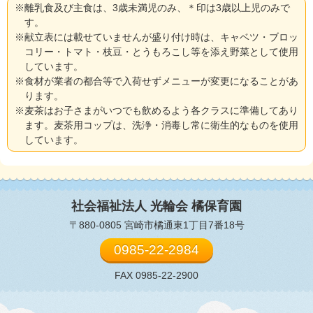
※離乳食及び主食は、3歳未満児のみ、＊印は3歳以上児のみで
す。
※献立表には載せていませんが盛り付け時は、キャベツ・ブロッ
コリー・トマト・枝豆・とうもろこし等を添え野菜として使用
しています。
※食材が業者の都合等で入荷せずメニューが変更になることがあ
ります。
※麦茶はお子さまがいつでも飲めるよう各クラスに準備してあり
ます。麦茶用コップは、洗浄・消毒し常に衛生的なものを使用
しています。
社会福祉法人 光輪会
橘保育園
〒880-0805 宮崎市橘通東1丁目7番18号
0985-22-2984
FAX 0985-22-2900