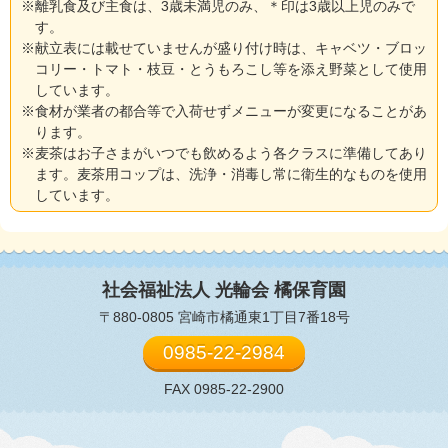
※離乳食及び主食は、3歳未満児のみ、＊印は3歳以上児のみで
す。
※献立表には載せていませんが盛り付け時は、キャベツ・ブロッ
コリー・トマト・枝豆・とうもろこし等を添え野菜として使用
しています。
※食材が業者の都合等で入荷せずメニューが変更になることがあ
ります。
※麦茶はお子さまがいつでも飲めるよう各クラスに準備してあり
ます。麦茶用コップは、洗浄・消毒し常に衛生的なものを使用
しています。
社会福祉法人 光輪会
橘保育園
〒880-0805 宮崎市橘通東1丁目7番18号
0985-22-2984
FAX 0985-22-2900