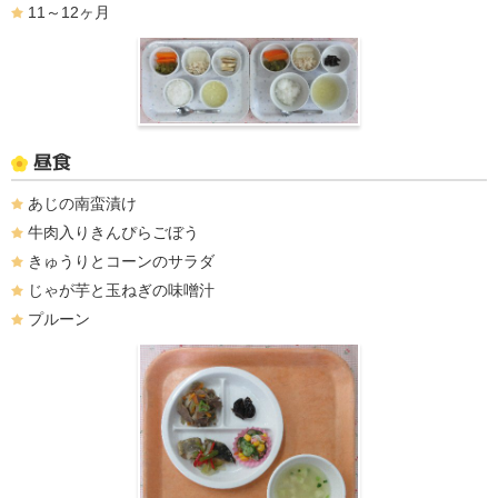
11～12ヶ月
昼食
あじの南蛮漬け
牛肉入りきんぴらごぼう
きゅうりとコーンのサラダ
じゃが芋と玉ねぎの味噌汁
プルーン