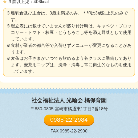
３歳以上児：406kcal
※離乳食及び主食は、3歳未満児のみ、＊印は3歳以上児のみで
す。
※献立表には載せていませんが盛り付け時は、キャベツ・ブロッ
コリー・トマト・枝豆・とうもろこし等を添え野菜として使用
しています。
※食材が業者の都合等で入荷せずメニューが変更になることがあ
ります。
※麦茶はお子さまがいつでも飲めるよう各クラスに準備してあり
ます。麦茶用コップは、洗浄・消毒し常に衛生的なものを使用
しています。
社会福祉法人 光輪会
橘保育園
〒880-0805 宮崎市橘通東1丁目7番18号
0985-22-2984
FAX 0985-22-2900