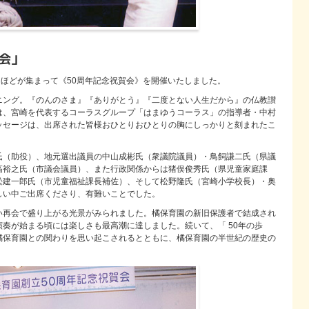
会」
名ほどが集まって《50周年記念祝賀会》を開催いたしました。
ニング。『のんのさま』『ありがとう』『二度とない人生だから』の仏教讃
は、宮崎を代表するコーラスグループ「はまゆうコーラス」の指導者・中村
ッセージは、出席された皆様おひとりおひとりの胸にしっかりと刻まれたこ
氏（助役）、地元選出議員の中山成彬氏（衆議院議員）・鳥飼謙二氏（県議
高裕之氏（市議会議員）、また行政関係からは猪俣俊秀氏（県児童家庭課
松建一郎氏（市児童福祉課長補佐）、そして松野隆氏（宮崎小学校長）・奥
しい中ご出席くださり、有難いことでした。
い再会で盛り上がる光景がみられました。橘保育園の新旧保護者で結成され
奏が始まる頃には楽しさも最高潮に達しました。続いて、「 50年の歩
橘保育園との関わりを思い起こされるとともに、橘保育園の半世紀の歴史の