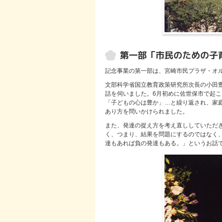
第一部「市民のための子
記念事業の第一部は、宮崎市民プラザ・オ
文部科学省国立教育政策研究所次長の小田
話を伺いました。6月初めに佐世保市で起
「子どもの心は豊か」…と繰り返され、家
あり方を問いかけられました。
また、発達の捉え方を考え直ししていただ
く、つまり、結果を問題にするのではなく
達もあれば負の発達もある。」というお話