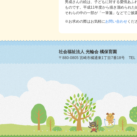
男成さんの絵は、子どもに対する愛情あふ
ものです。平成11年度から描き溜められ
それらの中の一部が「一筆箋」などでご披
※お求めの際はお気軽に
お問い合わせ
くだ
社会福祉法人 光輪会
橘保育園
〒880-0805 宮崎市橘通東1丁目7番18号
TEL