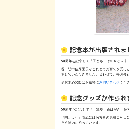
記念本が出版されま
50周年を記念して『子ども、その今と未来
現・弘中信厚園長がこれまでお育てを受け
筆していただきました。合わせて、毎月発
※お求めの際はお気軽に
お問い合わせ
くだ
記念グッズが作られ
50周年を記念して『一筆箋・絵はがき・便
『園だより』表紙には保護者の男成美利氏
児玄関内に飾っています。