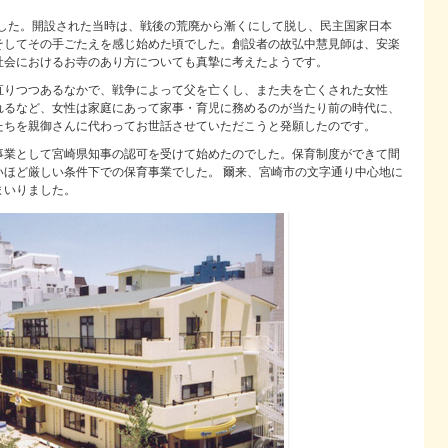
ました。開設された当時は、戦後の荒廃から漸くにして脱し、民主国家日本
そしてその手ごたえを感じ始めた頃でした。創設者の故弘中慧見師は、安楽
社会におけるお寺のあり方についても真摯に考えたようです。
直りつつあるなかで、戦争によって父を亡くし、また夫を亡くされた女性
れるなど、女性は家庭にあって家事・育児に務めるのが当たり前の時代に、
たちを親御さんに代わってお世話させていただこうと発願したのです。
事業として宮崎県知事の認可を受けて始めたのでした。保育制度ができて間
いほど厳しい条件下での保育事業でした。 爾来、宮崎市の文字通り中心地に
まいりました。