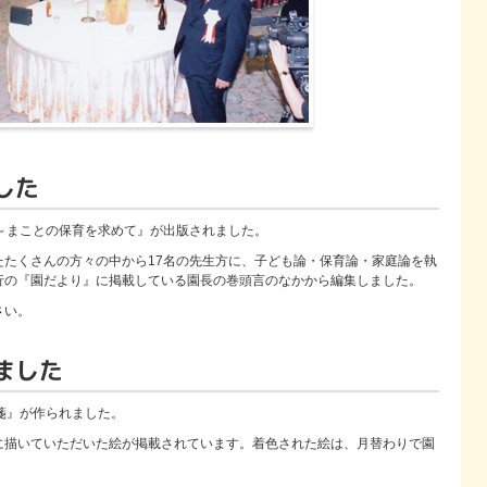
した
～まことの保育を求めて』が出版されました。
たたくさんの方々の中から17名の先生方に、子ども論・保育論・家庭論を執
行の『園だより』に掲載している園長の巻頭言のなかから編集しました。
さい。
ました
箋』が作られました。
に描いていただいた絵が掲載されています。着色された絵は、月替わりで園