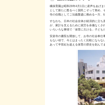
橘保育園は昭和28年4月1日に産声をあげ
として新たに甦るべく国民こぞって努め、
寺の住職としてご法義繁盛に務める一方、
すなわち、日本の社会全体が経済的に立ち
が、家計を支えるために就労を余儀なくさ
いろいろな事情で「保育に欠ける」子ども
安楽寺の書院を開放して、お寺の社会奉仕
もない頃で、今とはまったく比較にならな
あって半世紀を超える保育の歴史を刻んで