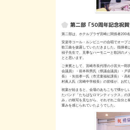
第二部「50周年記念祝賀
第二部は、ホテルプラザ宮崎に関係者200
安楽寺コール・ルンビニーの合唱でオープ
歌三曲を披露していただきました。指揮者
禎子先生で、見事なハーモニーと歌詞のメ
とと思います。
ご来賓として、宮崎市長代理の小宮大一郎
会議員）・前本和男氏（県議会議員）・戸
長）・矢括孝一氏（市児童福祉課長）・高
村眞人氏（宮崎中学校長）の皆様が、お忙
祝宴が始まると、会場のあちこちで懐かし
たバンド「たちばなロマンティックス」の演
み」の映写を見ながら、それぞれご自分と
重みを感じられていたようでした。