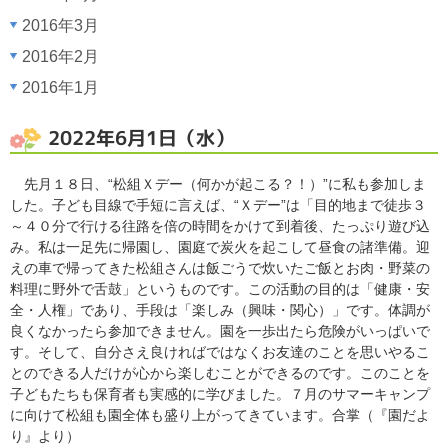
2016年3月
2016年2月
2016年1月
2022年6月1日（水）
先月１８日、“松組Ｘデー（何かが起こる？！）”に私も参加しま
した。子ども目線で手短に言えば、“Ｘデー”は「目的地まで徒歩３
～４０分で行ける往路を倍の時間をかけて到着後、たっぷり遊び込
み。私は一足先に帰園し、園庭で炭火を起こして昼食の諸準備。迎
えの車で帰ってきた松組さんは飯ごうで炊いたご飯とお肉・野菜の
料理に野外で舌鼓」というものです。この活動の目的は「健康・安
全・人権」であり、手段は「楽しみ（興味・関心）」です。体調が
良くなかったら参加できません。園を一歩出たら危険がいっぱいで
す。そして、自分さえ良ければではなくお友達のことを思いやるこ
とのできる人だけが心から楽しむことができるのです。このことを
子どもたちも保育者も実感的に学びました。７月のサマーキャンプ
に向けて松組も園全体も盛り上がってきています。合掌（『園だよ
り』より）