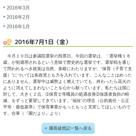
2016年3月
2016年2月
2016年1月
2016年7月1日（金）
今月１０日は参議院選挙の投票日。今回の選挙は、「選挙権１８
歳」が初適用されるという意味で歴史的な選挙です。選挙戦を通じ
て問われるべき政策は当然、多岐にわたりますが、“保育（子育て支
援）”については各政党とも力を入れています。こんなことはめった
にありません。選挙中は威勢よく燃えていても、終わったら花火の
ように消えてしまわないことを心から願っています。私たちは国に
対して、大きく２点、➀保育士等職員の処遇改善➁保護者負担の軽
減、をずっと要望してきています。“福祉”の理念（公的責任・公正
平等・最低基準）で保育事業がもっともっと充実してほしいもので
す。合掌（『園だより』より）
園長徒然記一覧へ戻る