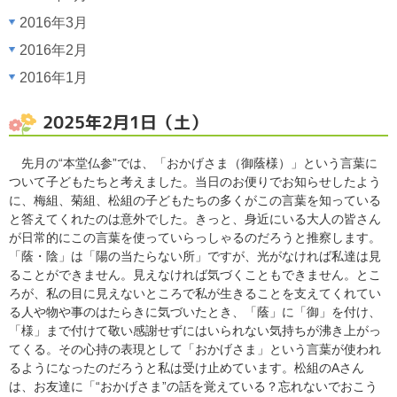
2016年3月
2016年2月
2016年1月
2025年2月1日（土）
先月の“本堂仏参”では、「おかげさま（御蔭様）」という言葉に
ついて子どもたちと考えました。当日のお便りでお知らせしたよう
に、梅組、菊組、松組の子どもたちの多くがこの言葉を知っている
と答えてくれたのは意外でした。きっと、身近にいる大人の皆さん
が日常的にこの言葉を使っていらっしゃるのだろうと推察します。
「蔭・陰」は「陽の当たらない所」ですが、光がなければ私達は見
ることができません。見えなければ気づくこともできません。とこ
ろが、私の目に見えないところで私が生きることを支えてくれてい
る人や物や事のはたらきに気づいたとき、「蔭」に「御」を付け、
「様」まで付けて敬い感謝せずにはいられない気持ちが沸き上がっ
てくる。その心持の表現として「おかげさま」という言葉が使われ
るようになったのだろうと私は受け止めています。松組のAさん
は、お友達に「“おかげさま”の話を覚えている？忘れないでおこう