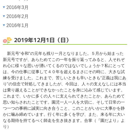
2016年3月
2016年2月
2016年1月
2019年12月1日（日）
新元号“令和”の元年も残り一月となりました。５月から始まった
新元号ですが、あらためてこの一年を振り返ってみると、人それぞ
れ心に様々な思いが湧いてくるのではないでしょうか？私にとって
は、今の仕事に従事して４０年を超えるまさにその時に、大きな試
練を受けました。これまで、苦しいときも辛いときも“正義は我にあ
り”の信念で対処してきましたが、今回は、人々の支えなしには本当
は乗り越えることができなかったことを身に沁みて感じています。
これまで、いかに多くの人々に支えられてきたことか、あらためて
思い知らされたことです。園児一人一人を大切に、そして日常の一
つ一つの事柄に誠実に向き合うこと、このことがいかに大事かを静
かに噛み締めています。行く年に多くを学び、また、来る年に大い
なる期待を持てるべく師走を生き抜きます。合掌（『園だより』よ
り）